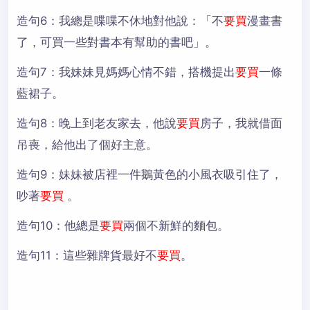
造句6：
我總是喋喋不休地對他說：「不
要買
漫畫書
了，可買一些對書本有幫助的書吧」。
造句7：
我妹妹見媽媽心情不錯，搭機提出
要買
一條
藍裙子。
造句8：
晚上到老友家去，他說
要買
房子，我就借面
吊喪，給他出了個好主意。
造句9：
妹妹被店裡一件鵝黃色的小風衣吸引住了，
吵著
要買
。
造句10：
他總是
要買
兩個不新鮮的麵包。
造句11：
這些雜牌貨最好不
要買
。