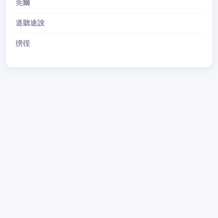
莞爾
道聽途說
徬徨