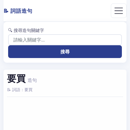
📝 詞語造句
🔍 搜尋造句關鍵字
要買
造句
📝 詞語：要買