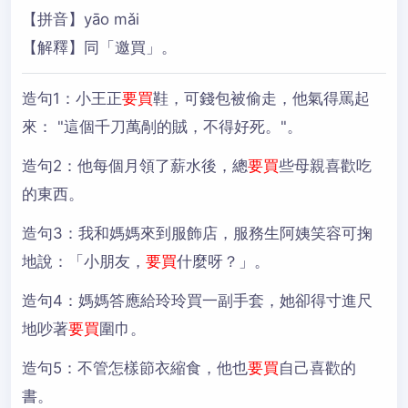
【拼音】yāo mǎi
【解釋】同「邀買」。
造句1：
小王正
要買
鞋，可錢包被偷走，他氣得罵起
來： "這個千刀萬剮的賊，不得好死。"。
造句2：
他每個月領了薪水後，總
要買
些母親喜歡吃
的東西。
造句3：
我和媽媽來到服飾店，服務生阿姨笑容可掬
地說：「小朋友，
要買
什麼呀？」。
造句4：
媽媽答應給玲玲買一副手套，她卻得寸進尺
地吵著
要買
圍巾。
造句5：
不管怎樣節衣縮食，他也
要買
自己喜歡的
書。