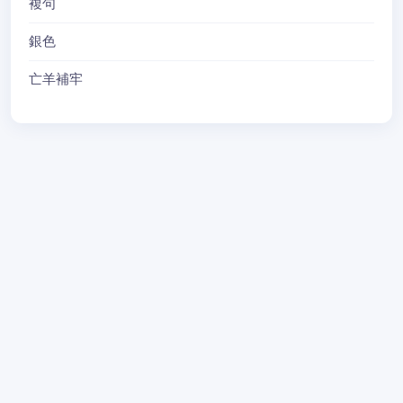
複句
銀色
亡羊補牢