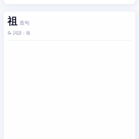
祖
造句
📝 詞語：祖