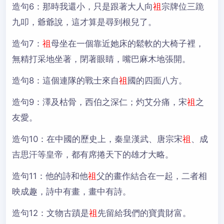
造句6：
那時我還小，只是跟著大人向
祖
宗牌位三跪
九叩，爺爺說，這才算是尋到根兒了。
造句7：
祖
母坐在一個靠近她床的鬆軟的大椅子裡，
無精打采地坐著，閉著眼睛，嘴巴麻木地張開。
造句8：
這個連隊的戰士來自
祖
國的四面八方。
造句9：
澤及枯骨，西伯之深仁；灼艾分痛，宋
祖
之
友愛。
造句10：
在中國的歷史上，秦皇漢武、唐宗宋
祖
、成
吉思汗等皇帝，都有席捲天下的雄才大略。
造句11：
他的詩和他
祖
父的畫作結合在一起，二者相
映成趣，詩中有畫，畫中有詩。
造句12：
文物古蹟是
祖
先留給我們的寶貴財富。