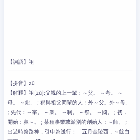
【詞語】祖
【拼音】zǔ
【解釋】祖[zǔ]:父親的上一輩：～父。 ～考。 ～
母。 ～妣。 ; 稱與祖父同輩的人：外～父。外～母。
; 先代：～宗。 ～業。 ～制。 ～祭。 ～國。 ; 初，
開始：鼻～。 ; 某種事業或派別的創始人：～師。 ;
出遊時祭路神，引申為送行：「五月金陵西，～餘白