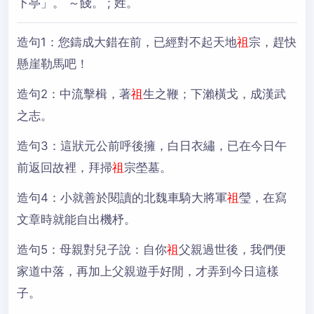
下亭」。 ～餞。 ; 姓。
造句1：
您鑄成大錯在前，已經對不起天地
祖
宗，趕快
懸崖勒馬吧！
造句2：
中流擊楫，著
祖
生之鞭；下瀨橫戈，成漢武
之志。
造句3：
這狀元公前呼後擁，白日衣繡，已在今日午
前返回故裡，拜掃
祖
宗塋墓。
造句4：
小就善於閱讀的北魏車騎大將軍
祖
瑩，在寫
文章時就能自出機杼。
造句5：
母親對兒子說：自你
祖
父親過世後，我們便
家道中落，再加上父親遊手好閒，才弄到今日這樣
子。