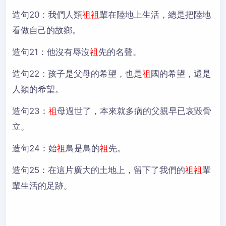
造句20：
我們人類
祖
祖
輩在陸地上生活，總是把陸地
看做自己的故鄉。
造句21：
他沒有辱沒
祖
先的名聲。
造句22：
孩子是父母的希望，也是
祖
國的希望，還是
人類的希望。
造句23：
祖
母過世了，本來就多病的父親早已哀毀骨
立。
造句24：
始
祖
鳥是鳥的
祖
先。
造句25：
在這片廣大的土地上，留下了我們的
祖
祖
輩
輩生活的足跡。