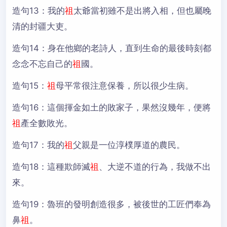
造句13：
我的
祖
太爺當初雖不是出將入相，但也屬晚
清的封疆大吏。
造句14：
身在他鄉的老詩人，直到生命的最後時刻都
念念不忘自己的
祖
國。
造句15：
祖
母平常很注意保養，所以很少生病。
造句16：
這個揮金如土的敗家子，果然沒幾年，便將
祖
產全數敗光。
造句17：
我的
祖
父親是一位淳樸厚道的農民。
造句18：
這種欺師滅
祖
、大逆不道的行為，我做不出
來。
造句19：
魯班的發明創造很多，被後世的工匠們奉為
鼻
祖
。