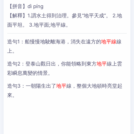
【拼音】dì píng
【解釋】1.謂水土得到治理。參見“地平天成”。 2.地
面平坦。 3.地平面;地平線。
造句1：
船慢慢地駛離海港，消失在遠方的
地平線
線
上。
造句2：
登泰山觀日出，你能領略到東方
地平
線上雲
彩瞬息萬變的情景。
造句3：
一朝陽生出了
地平
線，整個大地頓時亮堂起
來。