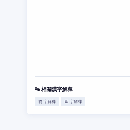
🔤 相關漢字解釋
範 字解釋
圍 字解釋