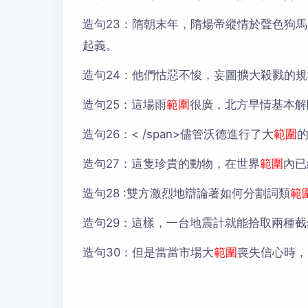
造句23：
隋朝末年，隋煬帝縱情於聲色狗馬
起義。
造句24：
他們怙惡不悛，妄圖擴大殺戮的規
造句25：
這場雨
範圍
很廣，北方旱情基本解
造句26：< /span>儘管沃德進行了大
範圍
造句27：
這隻珍貴的動物，在世界
範圍
內已
造句28 :
雙方激烈地辯論著如何分割詞類
範
造句29：
這樣，一台地震計就能拾取兩種截
造句30：
但是當當市場大
範圍
喪失信心時，