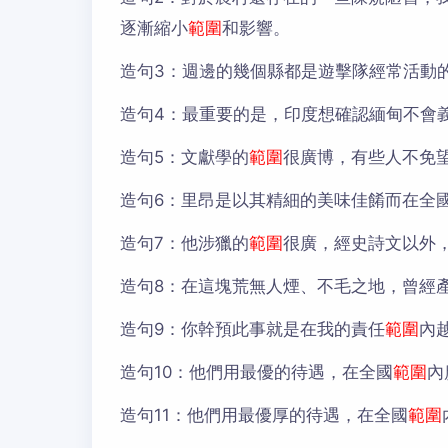
逐漸縮小
範圍
和影響。
造句3：
週邊的幾個縣都是遊擊隊經常活動
造句4：
最重要的是，印度想確認緬甸不會
造句5：
文獻學的
範圍
很廣博，有些人不免
造句6：
里昂是以其精細的美味佳餚而在全
造句7：
他涉獵的
範圍
很廣，經史詩文以外
造句8：
在這塊荒無人煙、不毛之地，曾經
造句9：
你幹預此事就是在我的責任
範圍
內
造句10：
他們用最優的待遇，在全國
範圍
內
造句11：
他們用最優厚的待遇，在全國
範圍