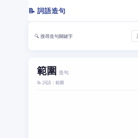
📝 詞語造句
🔍 搜尋造句關鍵字
範圍
造句
📝 詞語：範圍