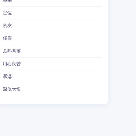
範圍
定位
密友
僅僅
瓜熟蒂落
用心良苦
潺潺
深仇大恨