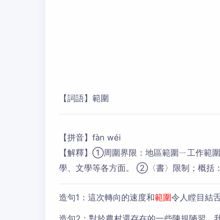
【詞語】範圍
【拼音】fàn wéi
【解釋】①周圍界限：地區範圍ㄧ工作範圍
學、文學等各方面。 ②〈書〉限制；概括
造句1：
這次轉向的速度和
範圍
令人瞠目結
造句2：
對於農村還存在的一些陳規陋習，