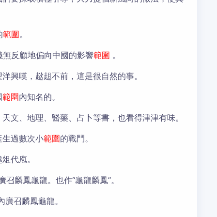
的
範圍
。
義無反顧地偏向中國的影響
範圍
。
望洋興嘆，趑趄不前，這是很自然的事。
國
範圍
內知名的。
，天文、地理、醫藥、占卜等書，也看得津津有味。
產生過數次小
範圍
的戰鬥。
越俎代庖。
廣召麟鳳龜龍。也作“龜龍麟鳳”。
內廣召麟鳳龜龍。