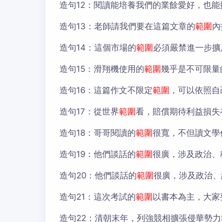
造句12：
閱讀能培養我們的業餘愛好，也能
造句13：
老師請我們要在這篇文章的
範圍
內
造句14：
這個市場的
範圍
必須嚴禁進一步擴
造句15：
滑翔機使用的
範圍
幾乎是不可限量
造句16：
這篇作文不限定
範圍
，可以依照自
造句17：
從世界
範圍
看，賠償期待利益損失
造句18：
哥哥閱讀的
範圍
很寬，不但讀文學
造句19：
他們談話的
範圍
很廣，涉及政治、
造句20：
他們談話的
範圍
很廣，涉及政治、
造句21：
這次考試的
範圍
以書本為主，大家
造句22：
清朝末年，列強競相擴張侵華勢力