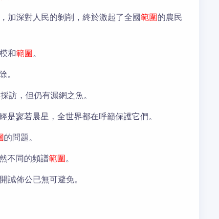
，加深對人民的剝削，終於激起了全國
範圍
的農民
模和
範圍
。
除。
的採訪，但仍有漏網之魚。
經是寥若晨星，全世界都在呼籲保護它們。
圍
的問題。
然不同的頻譜
範圍
。
開誠佈公已無可避免。