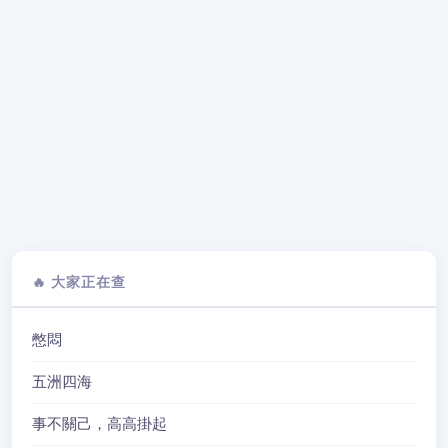
🔥 大家正在查
憋悶
五洲四海
事不關己，高高掛起