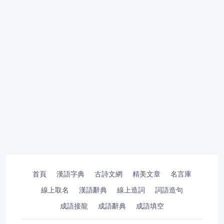
首頁
漢語字典
古詩文網
精美文章
名言庫
線上取名
漢語辭典
線上造詞
詞語造句
成語接龍
成語辭典
成語填空