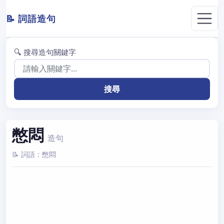
📝 詞語造句
🔍 搜尋造句關鍵字
憋悶
造句
📝 詞語：憋悶