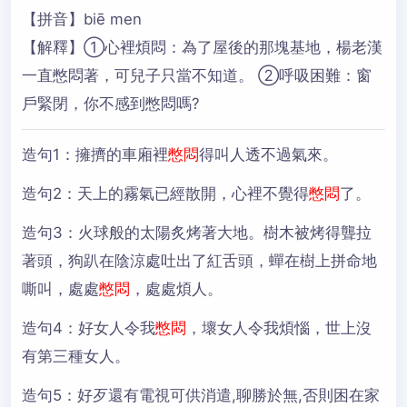
【拼音】biē men
【解釋】①心裡煩悶：為了屋後的那塊基地，楊老漢
一直憋悶著，可兒子只當不知道。 ②呼吸困難：窗
戶緊閉，你不感到憋悶嗎?
造句1：
擁擠的車廂裡
憋悶
得叫人透不過氣來。
造句2：
天上的霧氣已經散開，心裡不覺得
憋悶
了。
造句3：
火球般的太陽炙烤著大地。樹木被烤得聾拉
著頭，狗趴在陰涼處吐出了紅舌頭，蟬在樹上拼命地
嘶叫，處處
憋悶
，處處煩人。
造句4：
好女人令我
憋悶
，壞女人令我煩惱，世上沒
有第三種女人。
造句5：
好歹還有電視可供消遣,聊勝於無,否則困在家