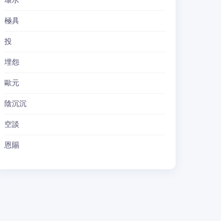
壞水
極具
投
埋怨
歐元
陰沉沉
空談
恩賜