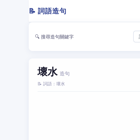
📝 詞語造句
🔍 搜尋造句關鍵字
壞水
造句
📝 詞語：壞水