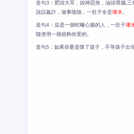
造句3：
肥頭大耳，凶神惡煞，油頭滑腦,三角
說話姦詐，做事陰險，一肚子全是
壞水
。
造句4：
這是一個蛇蠍心腸的人，一肚子
壞
隨便用一個就夠你受的。
造句5：
如果你要是懷了孩子，不等孩子出