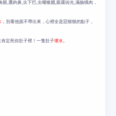
眼,鷹鉤鼻,尖下巴,尖嘴猴腮,眼露凶光,滿臉橫肉，
水
，別看他面不帶出來，心裡全是惡狠狠的點子，
生肯定死你肚子裡！一隻肚子
壞水
。