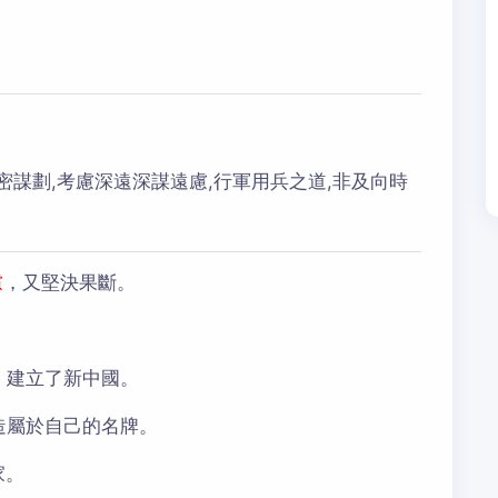
謀劃,考慮深遠深謀遠慮,行軍用兵之道,非及向時
慮
，又堅決果斷。
，建立了新中國。
造屬於自己的名牌。
家。