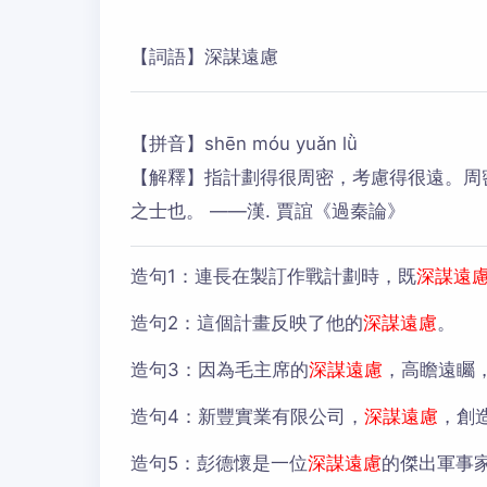
【詞語】深謀遠慮
【拼音】shēn móu yuǎn lǜ
【解釋】指計劃得很周密，考慮得很遠。周密
之士也。 ——漢. 賈誼《過秦論》
造句1：
連長在製訂作戰計劃時，既
深謀遠
造句2：
這個計畫反映了他的
深謀遠慮
。
造句3：
因為毛主席的
深謀遠慮
，高瞻遠矚
造句4：
新豐實業有限公司，
深謀遠慮
，創
造句5：
彭德懷是一位
深謀遠慮
的傑出軍事