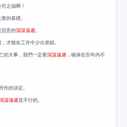
公司之福啊！
大業的基礎。
是惡意的
深謀遠慮
。
慮
，才能在工作中少出差錯。
亡的大事，我們一定要
深謀遠慮
，確保在百年內不
所作的決定。
深謀遠慮
是不行的。