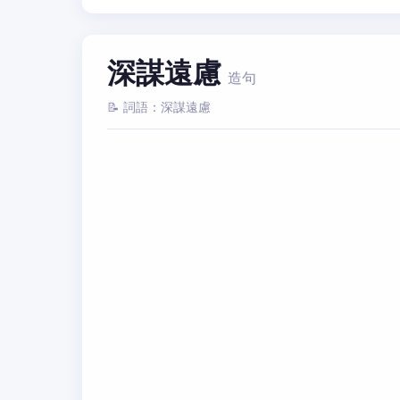
深謀遠慮
造句
📝 詞語：深謀遠慮