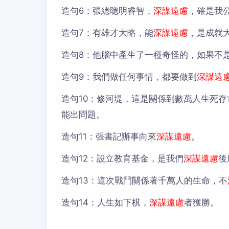
造句6：
張總聰明睿智，
深謀遠慮
，確是我
造句7：
有雄才大略，能
深謀遠慮
，是成就
造句8：
他腦中產生了一種奇怪的，如果不
造句9：
我們做任何事情，都要做到
深謀遠
造句10：
修河堤，這是關係到數萬人生死存
能出問題。
造句11：
張書記辦事向來
深謀遠慮
。
造句12：
設立教育基金，是我們
深謀遠慮
後
造句13：
這次戰鬥關係著千萬人的生命，不
造句14：
人生如下棋，
深謀遠慮
者獲勝。