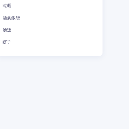
晾曬
酒囊飯袋
湧進
瞎子