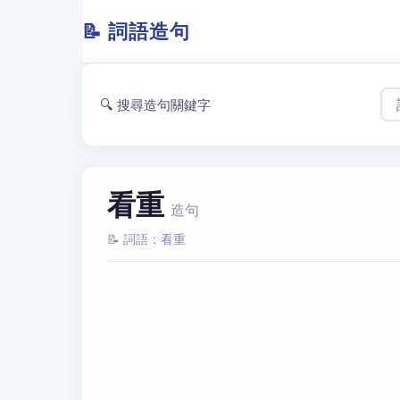
📝 詞語造句
🔍 搜尋造句關鍵字
看重
造句
📝 詞語：看重