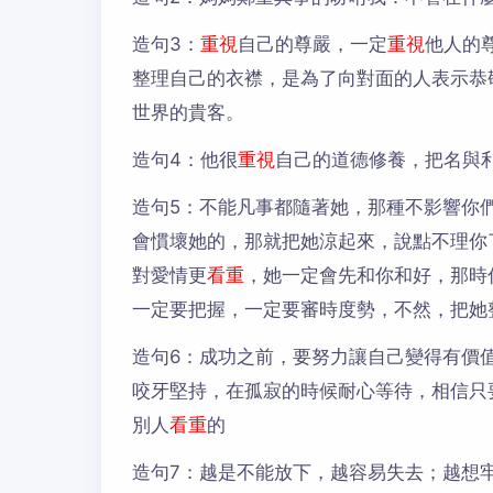
造句3：
重視
自己的尊嚴，一定
重視
他人的
整理自己的衣襟，是為了向對面的人表示恭
世界的貴客。
造句4：
他很
重視
自己的道德修養，把名與
造句5：
不能凡事都隨著她，那種不影響你
會慣壞她的，那就把她涼起來，說點不理你
對愛情更
看重
，她一定會先和你和好，那時
一定要把握，一定要審時度勢，不然，把她
造句6：
成功之前，要努力讓自己變得有價
咬牙堅持，在孤寂的時候耐心等待，相信只
別人
看重
的
造句7：
越是不能放下，越容易失去；越想