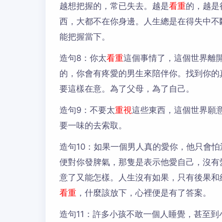
越想把握的，常已失去。越是
看重
的，越是
西，大都不在你身邊。人生總是在得失中不
能把握當下。
造句8：
你太
看重
這個事情了，這個世界離
的，你會有疼愛的男生來陪伴你。找到你的
要這樣在意。為了父母，為了自己。
造句9：
不要太
重視
這些東西，這個世界願
要一味的去索取。
造句10：
如果一個男人真的愛你，他只會怕
便對你發脾氣，那隻是表示他愛自己，沒有
意了又能怎樣。人生沒有如果，只有後果和
看重
，什麼該放下，心裡便是有了答案。
造句11：
許多小孩不敢一個人睡覺，甚至到