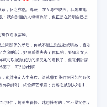
尊嚴，反之亦然。尊嚴，在互尊中映照。我鄭重地
敬；我向對面的人輕輕鞠躬，也正是在證明自己是
利當作過眼雲煙。
們之間關係的矛盾，你就不能主動道歉或哄她，否則
了之類的話，她會感覺失去了你似的，要知道女人
你就可以屁顛屁顛的接受她的道歉了，但這個計謀
整丟了，可別怨我啊
值，素質決定人生高度。這就需要我們在困苦的時候
要你夠鋒利，終會鋒芒畢露；要容忍被別人利用，
牢牢抓住，越消失得快。越想擁有的，常不屬於你；