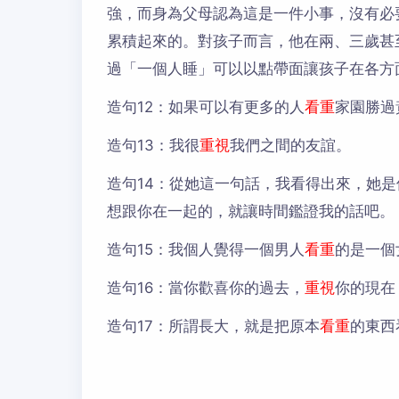
強，而身為父母認為這是一件小事，沒有必
累積起來的。對孩子而言，他在兩、三歲甚
過「一個人睡」可以以點帶面讓孩子在各方
造句12：
如果可以有更多的人
看重
家園勝過
造句13：
我很
重視
我們之間的友誼。
造句14：
從她這一句話，我看得出來，她是
想跟你在一起的，就讓時間鑑證我的話吧。
造句15：
我個人覺得一個男人
看重
的是一個
造句16：
當你歡喜你的過去，
重視
你的現在
造句17：
所謂長大，就是把原本
看重
的東西