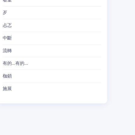
看重
歹
忐忑
中斷
流轉
有的...有的...
枷鎖
施展