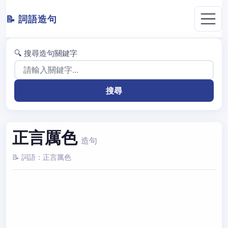
📝 詞語造句
🔍 搜尋造句關鍵字
正言厲色
造句
📝 詞語：正言厲色