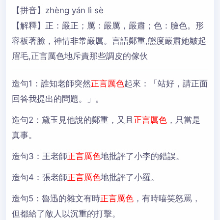
【拼音】zhèng yán lì sè
【解釋】正：嚴正；厲：嚴厲，嚴肅；色：臉色。形
容板著臉，神情非常嚴厲。言語鄭重,態度嚴肅她皺起
眉毛,正言厲色地斥責那些調皮的傢伙
造句1：
誰知老師突然
正言厲色
起來：「站好，請正面
回答我提出的問題。」。
造句2：
黛玉見他說的鄭重，又且
正言厲色
，只當是
真事。
造句3：
王老師
正言厲色
地批評了小李的錯誤。
造句4：
張老師
正言厲色
地批評了小羅。
造句5：
魯迅的雜文有時
正言厲色
，有時嘻笑怒罵，
但都給了敵人以沉重的打擊。