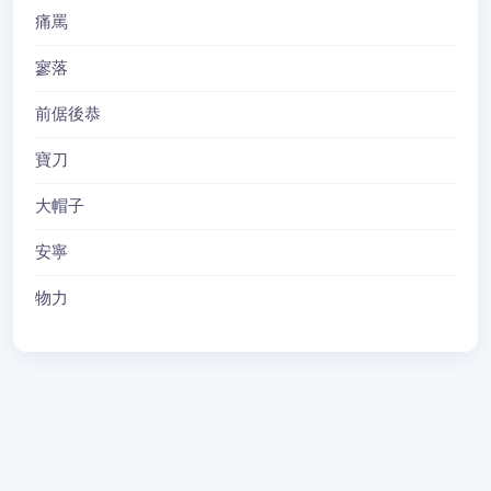
痛罵
寥落
前倨後恭
寶刀
大帽子
安寧
物力