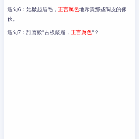
造句6：
她皺起眉毛，
正言厲色
地斥責那些調皮的傢
伙。
造句7：
誰喜歡"古板嚴肅，
正言厲色
"？