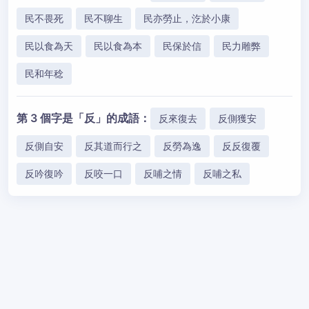
民不畏死
民不聊生
民亦勞止，汔於小康
民以食為天
民以食為本
民保於信
民力雕弊
民和年稔
第 3 個字是「反」的成語：
反來復去
反側獲安
反側自安
反其道而行之
反勞為逸
反反復覆
反吟復吟
反咬一口
反哺之情
反哺之私