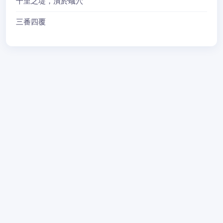
千里之堤，潰於蟻穴
三番四覆