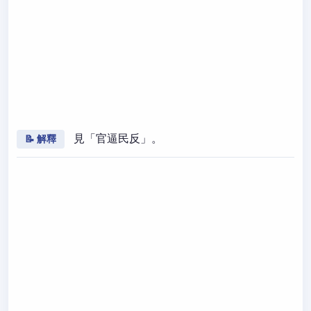
見「官逼民反」。
📝 解釋