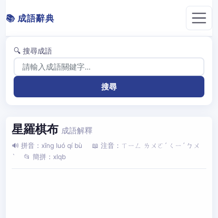
📚 成語辭典
🔍 搜尋成語
星羅棋布
成語解釋
🔊 拼音：xīng luó qí bù
📖 注音：ㄒㄧㄥ ㄌㄨㄛˊ ㄑㄧˊ ㄅㄨ
ˋ
📂 簡拼：xlqb