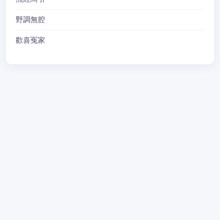
野調無腔
歡喜冤家