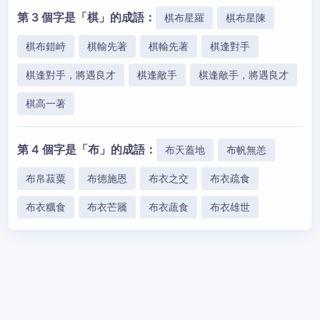
第 3 個字是「棋」的成語：
棋布星羅
棋布星陳
棋布錯峙
棋輸先著
棋輸先著
棋逢對手
棋逢對手，將遇良才
棋逢敵手
棋逢敵手，將遇良才
棋高一著
第 4 個字是「布」的成語：
布天蓋地
布帆無恙
布帛菽粟
布德施恩
布衣之交
布衣疏食
布衣糲食
布衣芒屩
布衣蔬食
布衣雄世