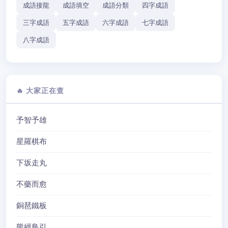
成語接龍
成語填空
成語分類
四字成語
三字成語
五字成語
六字成語
七字成語
八字成語
🔥 大家正在查
予智予雄
星羅棋布
下坂走丸
不藥而愈
銅琶鐵板
熊經鳥引