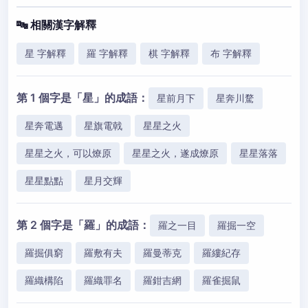
🔤 相關漢字解釋
星 字解釋
羅 字解釋
棋 字解釋
布 字解釋
第 1 個字是「星」的成語：
星前月下
星奔川騖
星奔電邁
星旗電戟
星星之火
星星之火，可以燎原
星星之火，遂成燎原
星星落落
星星點點
星月交輝
第 2 個字是「羅」的成語：
羅之一目
羅掘一空
羅掘俱窮
羅敷有夫
羅曼蒂克
羅縷紀存
羅織構陷
羅織罪名
羅鉗吉網
羅雀掘鼠