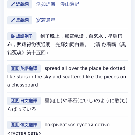
浩如煙海
漫山遍野
🔗 近義詞
寥若晨星
🔗 反義詞
到了晚上，那電氣燈，自來水，星羅棋
📝 成語例子
布，照耀得徹夜通明，光輝如同白晝。 （清 彭養鷗《黑
籍冤魂》第十五回）
spread all over the place be dotted
🇬🇧 英語翻譯
like stars in the sky and scattered like the pieces on
a chessboard
星(ほし)や碁石(ごいし)のように散(ち)
🇯🇵 日文翻譯
らばっている
покрываться густой сетью
🇷🇺 俄文翻譯
<густая сеть>