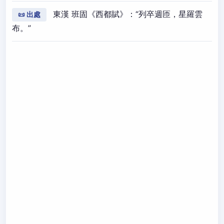
東漢 班固《西都賦》：“列卒週匝，星羅雲
📜 出處
布。”