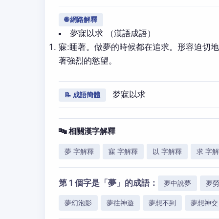
🌐 網路解釋
夢寐以求 （漢語成語）
寐:睡著。做夢的時候都在追求。形容迫切
著強烈的慾望。
梦寐以求
📝 成語簡體
🔤 相關漢字解釋
夢 字解釋
寐 字解釋
以 字解釋
求 字
第 1 個字是「夢」的成語：
夢中說夢
夢
夢幻泡影
夢往神遊
夢想不到
夢想神交