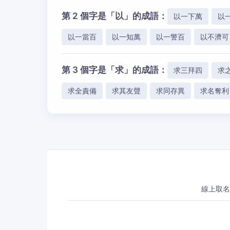
第 2 個字是「以」的成語：
以一下萬
以
以一當百
以一知萬
以一警百
以不濟可
第 3 個字是「求」的成語：
求三拜四
求
求全責備
求其友聲
求同存異
求名奪利
線上取名