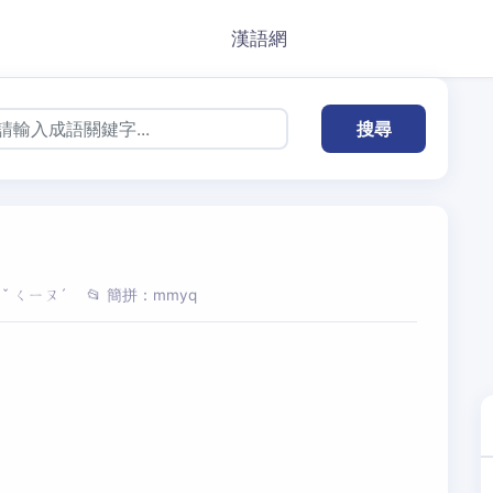
漢語網
ㄧˇ ㄑㄧㄡˊ
📂 簡拼：mmyq