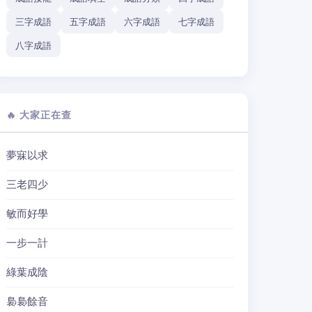
三字成語
五字成語
六字成語
七字成語
八字成語
🔥 大家正在查
夢寐以求
三老四少
敏而好學
一步一計
綠葉成陰
裊裊餘音