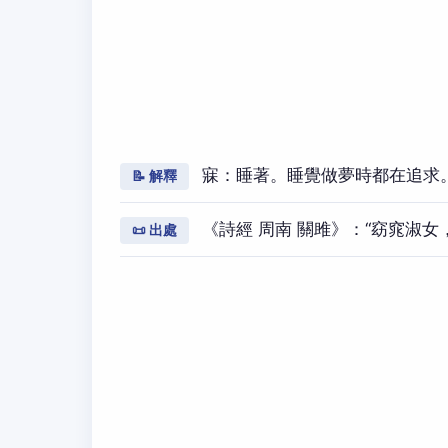
寐：睡著。睡覺做夢時都在追求
📝 解釋
《詩經 周南 關雎》：“窈窕淑
📜 出處