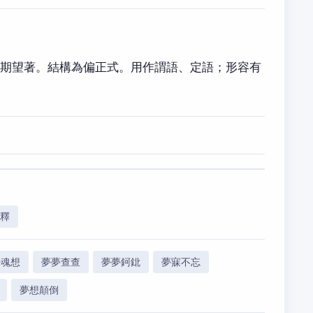
地期望著。結構為偏正式。用作謂語、定語；形容有
解釋
勞魂想
夢夢查查
夢夢鈳鉳
夢寐不忘
夢想顛倒