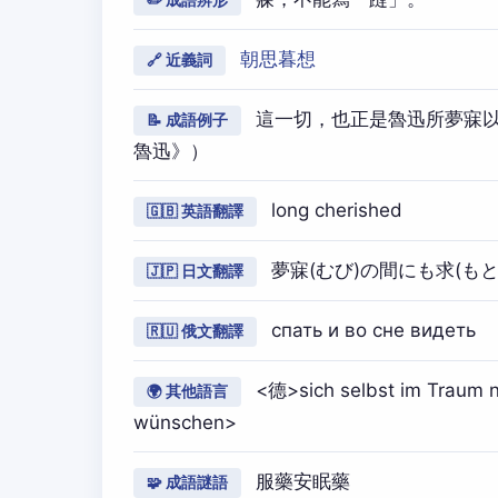
✏️ 成語辨形
朝思暮想
🔗 近義詞
這一切，也正是魯迅所夢寐以
📝 成語例子
魯迅》）
long cherished
🇬🇧 英語翻譯
夢寐(むび)の間にも求(もと
🇯🇵 日文翻譯
спать и во сне видеть
🇷🇺 俄文翻譯
<德>sich selbst im Traum n
🌍 其他語言
wünschen>
服藥安眠藥
🧩 成語謎語