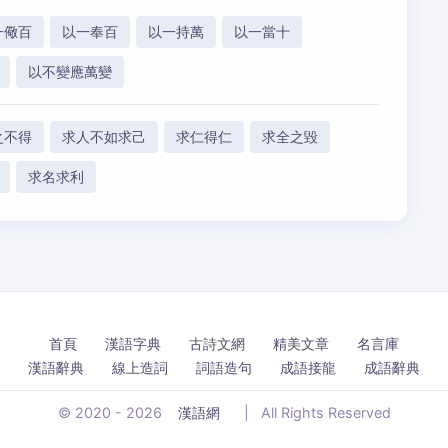
一儆百
以一奉百
以一持萬
以一當十
以不變應萬變
之不得
求人不如求己
求仁得仁
求全之毀
求名求利
首頁
漢語字典
古詩文網
精美文章
名言庫
漢語辭典
線上造詞
詞語造句
成語接龍
成語辭典
© 2020 - 2026
漢語網
|
All Rights Reserved