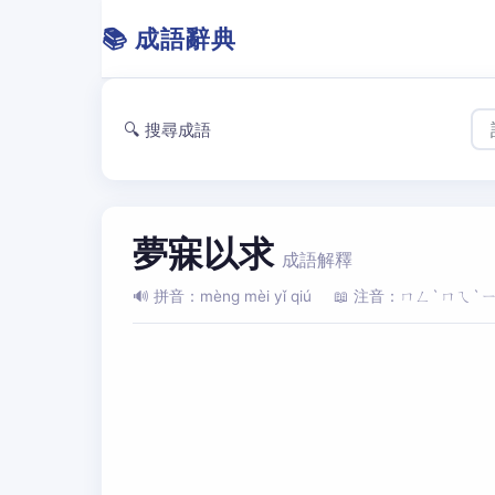
📚 成語辭典
🔍 搜尋成語
夢寐以求
成語解釋
🔊 拼音：mèng mèi yǐ qiú
📖 注音：ㄇㄥˋ ㄇㄟˋ 