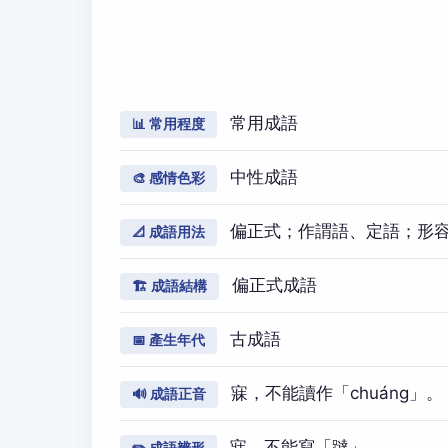
常用成語
📊 常用程度
中性成語
🎨 感情色彩
偏正式；作謂語、定語；形
📐 成語用法
偏正式成語
🏗️ 成語結構
古成語
📅 產生年代
寐，不能讀作「chuánɡ」。
🔊 成語正音
寐，不能寫「躂」。