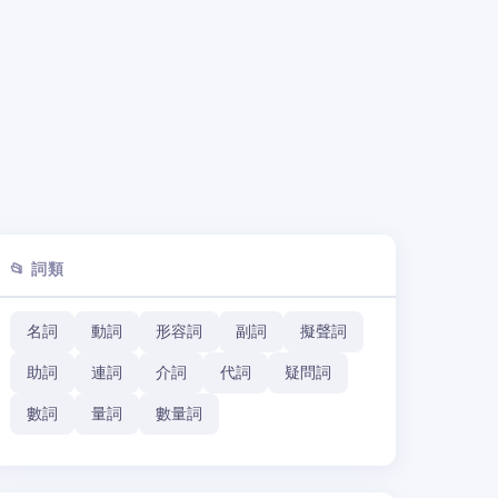
📂 詞類
名詞
動詞
形容詞
副詞
擬聲詞
助詞
連詞
介詞
代詞
疑問詞
數詞
量詞
數量詞