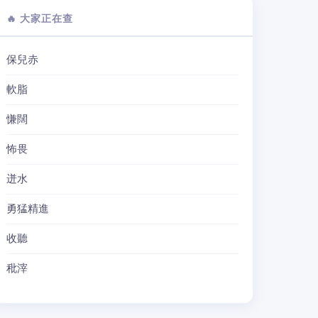
🔥 大家正在查
保兒赤
軟脂
慊闊
怖畏
迸水
勇猛精進
收聽
秕滓