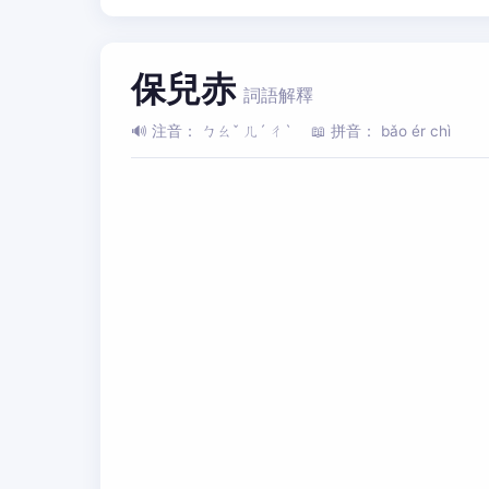
保兒赤
詞語解釋
🔊 注音： ㄅㄠˇ ㄦˊ ㄔˋ
📖 拼音： bǎo ér chì