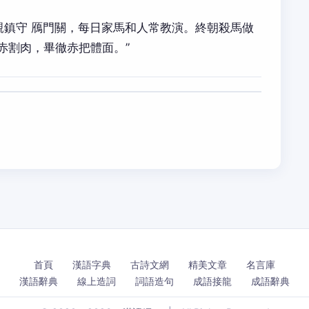
父親鎮守 鴈門關，每日家馬和人常教演。終朝殺馬做
赤割肉，畢徹赤把體面。”
首頁
漢語字典
古詩文網
精美文章
名言庫
漢語辭典
線上造詞
詞語造句
成語接龍
成語辭典