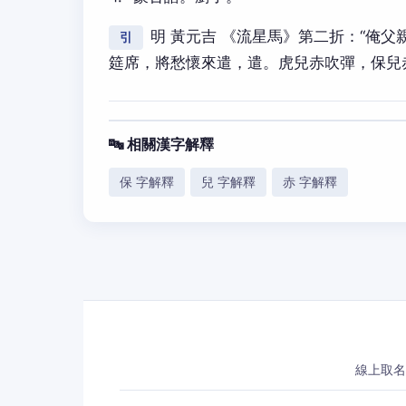
明 黃元吉 《流星馬》第二折：“俺
引
筵席，將愁懷來遣，遣。虎兒赤吹彈，保兒
🔤 相關漢字解釋
保 字解釋
兒 字解釋
赤 字解釋
線上取名