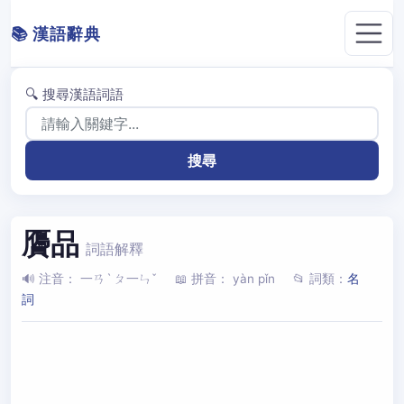
📚 漢語辭典
🔍 搜尋漢語詞語
贗品
詞語解釋
🔊 注音： 一ㄢˋ ㄆ一ㄣˇ
📖 拼音： yàn pǐn
📂 詞類：
名
詞