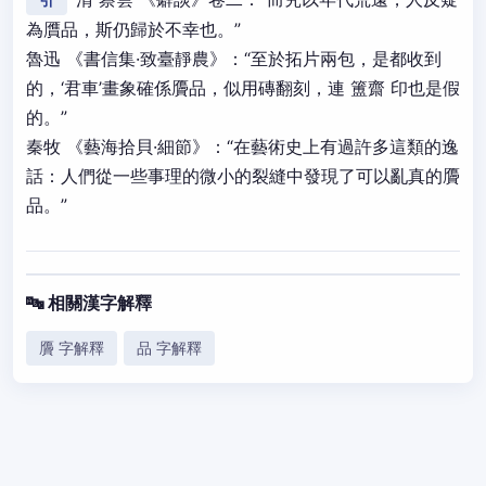
引
為贋品，斯仍歸於不幸也。”
魯迅 《書信集·致臺靜農》：“至於拓片兩包，是都收到
的，‘君車’畫象確係贗品，似用磚翻刻，連 簠齋 印也是假
的。”
秦牧 《藝海拾貝·細節》：“在藝術史上有過許多這類的逸
話：人們從一些事理的微小的裂縫中發現了可以亂真的贗
品。”
🔤 相關漢字解釋
贗 字解釋
品 字解釋