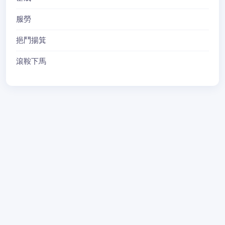
服勞
挹鬥揚箕
滾鞍下馬