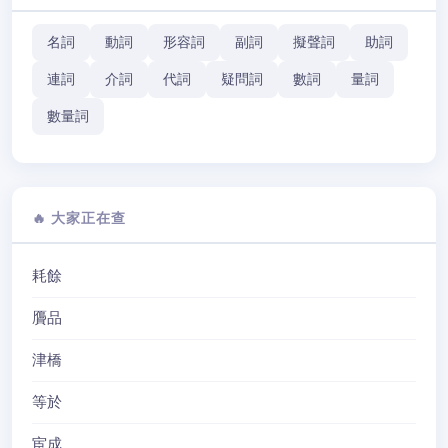
名詞
動詞
形容詞
副詞
擬聲詞
助詞
連詞
介詞
代詞
疑問詞
數詞
量詞
數量詞
🔥 大家正在查
耗餘
贗品
津橋
等於
宦成