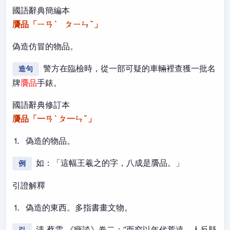
國語辭典簡編本
贗品「ㄧㄢˋ ㄆㄧㄣˇ」
偽造仿冒的物品。
警方在臨檢時，從一部可疑的車輛裡查獲一批名
造句
牌
贗品
手錶。
國語辭典修訂本
贗品「一ㄢˋ ㄆ一ㄣˇ」
⒈ 偽造的物品。
如：「這幅王羲之的字，八成是贗品。」
例
引證解釋
⒈ 偽造的東西。多指書畫文物。
清 蔡雲 《癖談》卷二：“而究以年代荒遠，人反疑