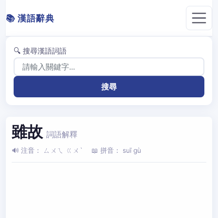
📚 漢語辭典
🔍 搜尋漢語詞語
雖故
詞語解釋
🔊 注音： ㄙㄨㄟ ㄍㄨˋ
📖 拼音： suī gù