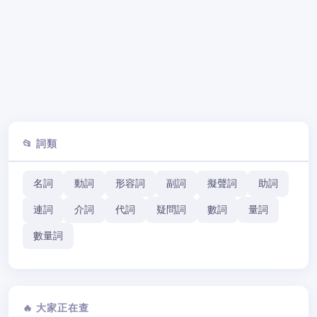
📂 詞類
名詞
動詞
形容詞
副詞
擬聲詞
助詞
連詞
介詞
代詞
疑問詞
數詞
量詞
數量詞
🔥 大家正在查