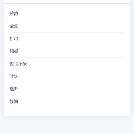
雖故
鼎鋸
析出
穢媟
惶惶不安
吐沫
迷邦
悛悔