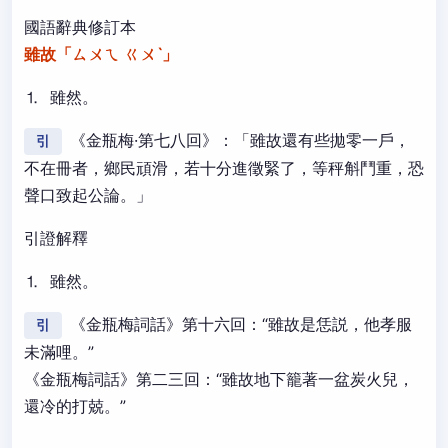
國語辭典修訂本
雖故「ㄙㄨㄟ ㄍㄨˋ」
⒈ 雖然。
《金瓶梅·第七八回》：「雖故還有些拋零一戶，
引
不在冊者，鄉民頑滑，若十分進徵緊了，等秤斛鬥重，恐
聲口致起公論。」
引證解釋
⒈ 雖然。
《金瓶梅詞話》第十六回：“雖故是恁説，他孝服
引
未滿哩。”
《金瓶梅詞話》第二三回：“雖故地下籠著一盆炭火兒，
還冷的打兢。”