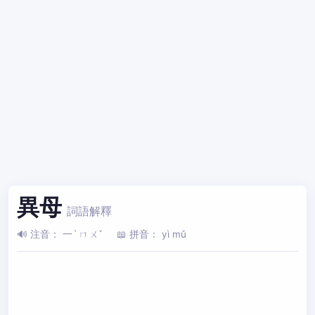
異母
詞語解釋
🔊 注音： 一ˋ ㄇㄨˇ
📖 拼音： yì mǔ