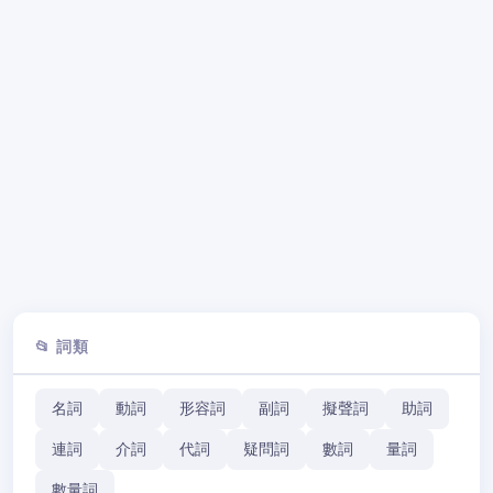
📂 詞類
名詞
動詞
形容詞
副詞
擬聲詞
助詞
連詞
介詞
代詞
疑問詞
數詞
量詞
數量詞