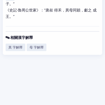
子。”
《史記·魯周公世家》：“唐叔 得禾，異母同穎，獻之 成
王。”
🔤 相關漢字解釋
異 字解釋
母 字解釋