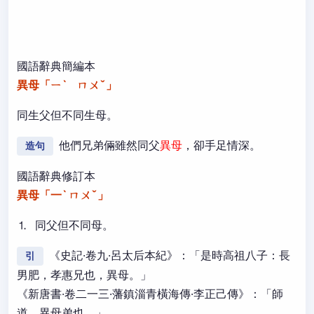
國語辭典簡編本
異母「ㄧˋ ㄇㄨˇ」
同生父但不同生母。
他們兄弟倆雖然同父
異母
，卻手足情深。
造句
國語辭典修訂本
異母「一ˋ ㄇㄨˇ」
⒈ 同父但不同母。
《史記·卷九·呂太后本紀》：「是時高祖八子：長
引
男肥，孝惠兄也，異母。」
《新唐書·卷二一三·藩鎮淄青橫海傳·李正己傳》：「師
道，異母弟也。」