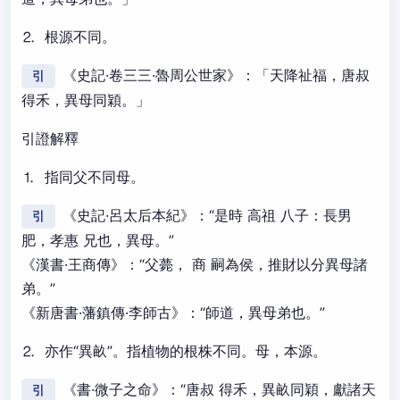
⒉ 根源不同。
《史記·卷三三·魯周公世家》：「天降祉福，唐叔
引
得禾，異母同穎。」
引證解釋
⒈ 指同父不同母。
《史記·呂太后本紀》：“是時 高祖 八子：長男
引
肥，孝惠 兄也，異母。”
《漢書·王商傳》：“父薨， 商 嗣為侯，推財以分異母諸
弟。”
《新唐書·藩鎮傳·李師古》：“師道，異母弟也。”
⒉ 亦作“異畝”。指植物的根株不同。母，本源。
《書·微子之命》：“唐叔 得禾，異畝同穎，獻諸天
引