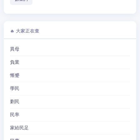
🔥 大家正在查
異母
負業
慚蹙
學民
剿民
民率
家給民足