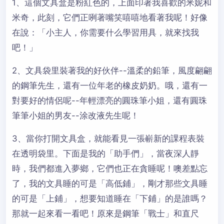
1、這個文具盒是粉紅色的，上面印著我喜歡的米妮和
米奇，此刻，它們正咧著嘴笑嘻嘻地看著我呢！好像
在說：「小主人，你需要什么學習用具，就來找我
吧！」
2、文具袋里裝著我的好伙伴--溫柔的鉛筆，風度翩翩
的鋼筆先生，還有一位年老的橡皮奶奶。哦，還有一
對要好的情侶呢--年輕漂亮的圓珠筆小姐，還有圓珠
筆筆小姐的男友--涂改液先生呢！
3、當你打開文具盒，就能看見一張嶄新的課程表裝
在透明袋里。下面是我的「助手們」，當夜深人靜
時，我們都進入夢鄉，它們也正在貪睡呢！噢差點忘
了，我的文具睡的可是「高低鋪」，剛才那些文具睡
的可是「上鋪」，想要知道睡在「下鋪」的是誰嗎？
那就一起來看一看吧！原來是鋼筆「戰士」和直尺