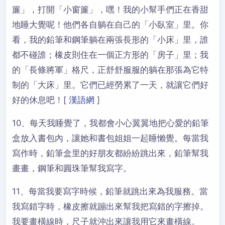
簾」，打開「小窗簾」，嘿！我的小幫手們正在香甜
地睡大覺呢！他們各自躺在自己的「小臥室」里。你
看，我的鉛筆和鋼筆躺在兩張長形的「小床」里，誰
都不碰誰；橡皮則住在一個正方形的「房子」里；我
的「長條將軍」格尺，正舒舒服服的躺在那張為它特
制的「大床」里。它們已經勞累了一天，就讓它們好
好的休息吧！[
漢語網
]
10、每天我睡覺了，我都會小心翼翼地把心愛的鉛筆
盒放入書包內，讓她和書包姐姐一起睡懶覺。每當我
寫作時，鉛筆盒里的好朋友都紛紛跳出來，鉛筆幫我
畫畫，鋼筆和圓珠筆幫我寫字。
11、每當我要寫字時候，鉛筆就跳出來為我服務。當
我寫錯字時，橡皮擦就蹦出來幫我把寫錯的字擦掉。
我要畫橫線時，尺子就沖出來讓我用它來畫橫線。