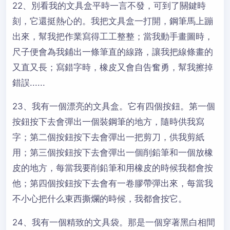
22、別看我的文具盒平時一言不發，可到了關鍵時
刻，它還挺熱心的。我把文具盒一打開，鋼筆馬上蹦
出來，幫我把作業寫得工工整整；當我動手畫圖時，
尺子便會為我鋪出一條筆直的線路，讓我把線條畫的
又直又長；寫錯字時，橡皮又會自告奮勇，幫我擦掉
錯誤......
23、我有一個漂亮的文具盒。它有四個按鈕。第一個
按鈕按下去會彈出一個裝鋼筆的地方，隨時供我寫
字；第二個按鈕按下去會彈出一把剪刀，供我剪紙
用；第三個按鈕按下去會彈出一個削鉛筆和一個放橡
皮的地方，每當我要削鉛筆和用橡皮的時候我都會按
他；第四個按鈕按下去會有一卷膠帶彈出來，每當我
不小心把什么東西撕爛的時候，我都會按它。
24、我有一個精致的文具袋。那是一個穿著黑白相間