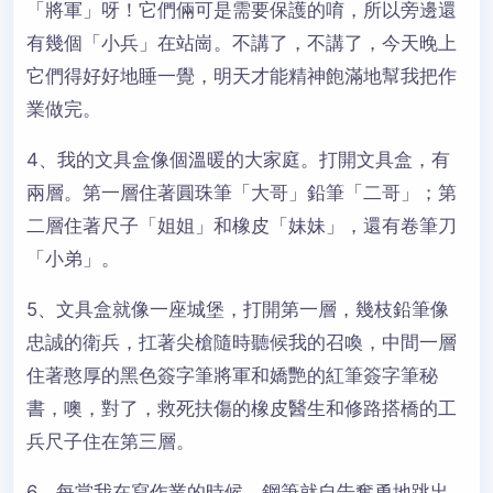
「將軍」呀！它們倆可是需要保護的唷，所以旁邊還
有幾個「小兵」在站崗。不講了，不講了，今天晚上
它們得好好地睡一覺，明天才能精神飽滿地幫我把作
業做完。
4、我的文具盒像個溫暖的大家庭。打開文具盒，有
兩層。第一層住著圓珠筆「大哥」鉛筆「二哥」；第
二層住著尺子「姐姐」和橡皮「妹妹」，還有卷筆刀
「小弟」。
5、文具盒就像一座城堡，打開第一層，幾枝鉛筆像
忠誠的衛兵，扛著尖槍隨時聽候我的召喚，中間一層
住著憨厚的黑色簽字筆將軍和嬌艷的紅筆簽字筆秘
書，噢，對了，救死扶傷的橡皮醫生和修路搭橋的工
兵尺子住在第三層。
6、每當我在寫作業的時候，鋼筆就自告奮勇地跳出