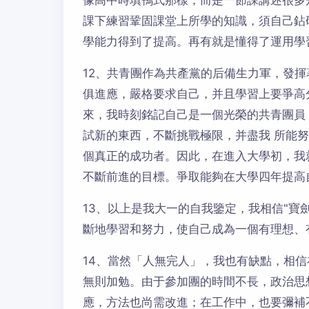
像高中時填鴨式那樣，而是一節課講述很多
課下練習鞏固課堂上所學的知識，須自己鉆
學能力得到了提高。再有就是懂得了運用學
12、共青團作為共產黨的后備生力軍，發
俱進應，嚴格要求自己，并且學習上要爭高
來，我時刻銘記自己是一個光榮的共青團員
試新的東西，不斷挑戰極限，并盡我 所能
個真正的成功者。因此，在進入大學初，我
不斷前進的目標。爭取能夠在大學四年提高
13、以上是我大一的自我鑒定，我相信"寶
斷地學習和努力，使自己成為一個有理想、
14、當然「人無完人」，我也有缺點，相
無則加勉。由于參加團的時間不長，政治思
應，方法也尚需改進；在工作中，也要彌補