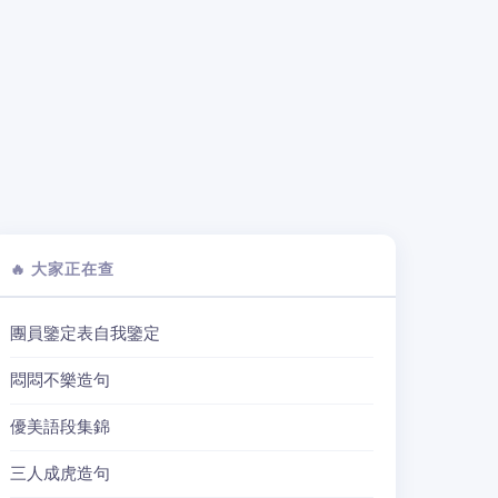
🔥 大家正在查
團員鑒定表自我鑒定
悶悶不樂造句
優美語段集錦
三人成虎造句