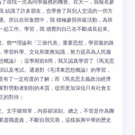
為了尋找一次為同學服務的機會。在大一，我報名參
我 結識了許多朋友，也學會了與別人交流的一些方
通。所以在班集體中，我 積極參與班級活動，為班
一起工作、學習，我 感覺到自己在不斷成長起來。
想、鄧**理論和「三個代表」重要思想，學習黨的路
，學習科學、文化和業務知識，努力提高為人民服
想概論》；這學期前8周，我又認真學習了《馬克思
訓以及考試。通過對《毛澤東思想概論》的學習，
背景有了一定程度的了解；而《馬克思主義政治經濟
家對勞動者剝削的本質，從而更加深信只有社會主
正的對待；
定。文字雖簡單，內容卻深刻。總之，不管是作為團
要盡職盡責，不斷自我完善，這樣振興中華的歷史