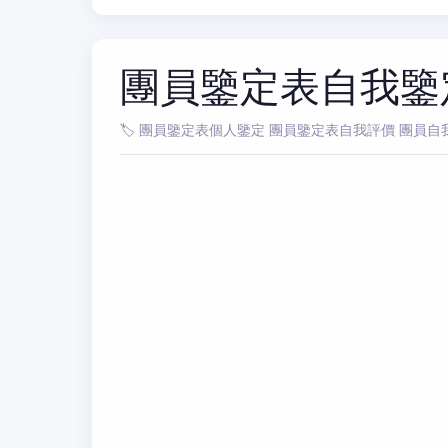
團員鑒定表自我鑒
🏷️ 團員鑒定表個人鑒定 團員鑒定表自我評價 團員