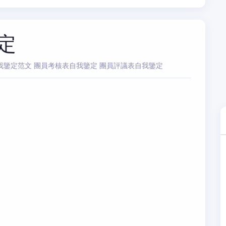
定
自我鑒定范文 團員考核表自我鑒定 團員評議表自我鑒定