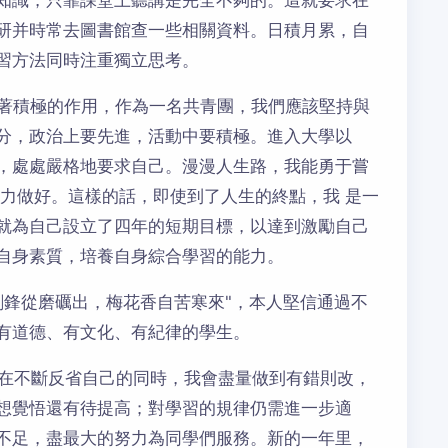
知識，只靠課堂上聽講是完全不夠的。這就要求在
研并時常去圖書館查一些相關資料。日積月累，自
習方法同時注重獨立思考。
揮著積極的作用，作為一名共青團，我們應該堅持與
分，政治上要先進，活動中要積極。進入大學以
，處處嚴格地要求自己。漫漫人生路，我能勇于嘗
努力做好。這樣的話，即使到了人生的終點，我 是一
就為自己設立了四年的短期目標，以達到激勵自己
自身素質，培養自身綜合學習的能力。
劍鋒從磨礪出，梅花香自苦寒來"，本人堅信通過不
有道德、有文化、有紀律的學生。
信在不斷反省自己的同時，我會盡量做到有錯則改，
想覺悟還有待提高；對學習的規律仍需進一步適
不足，盡最大的努力為同學們服務。新的一年里，