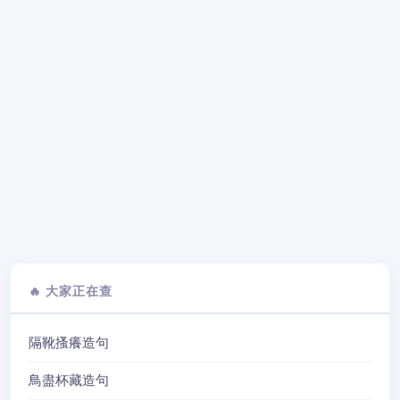
🔥 大家正在查
隔靴搔癢造句
鳥盡杯藏造句