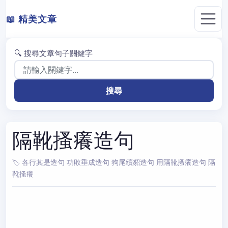
📖 精美文章
🔍 搜尋文章句子關鍵字
隔靴搔癢造句
🏷️ 各行其是造句 功敗垂成造句 狗尾續貂造句 用隔靴搔癢造句 隔
靴搔癢